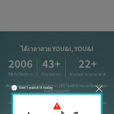
ได้เวลาสวย YOU&I, YOU&I
2006
43
+
22
+
ปีที่เริ่มให้บริการ
จำนวนสาขา
จำนวนสาขานานาชาติ
ทีมแพทย์ของ You&I มุ่งมั่นวิจัยกว่า 18ปี โดยมีเป้าหมายเพื่อแก้ปัญหา
Don't watch it today
ผิวหน้าของลูกค้า
แค่บอกปัญหาผิวหน้าที่คุณกังวลกับเรา เราจะช่วยคุณแก้ไขมันเอง